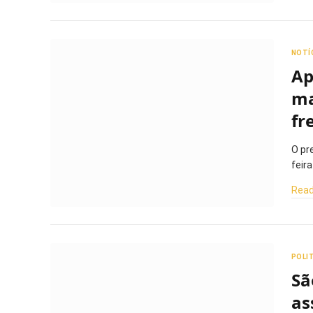
NOTÍ
Ap
ma
fr
O pr
feir
Read
POLI
Sã
as