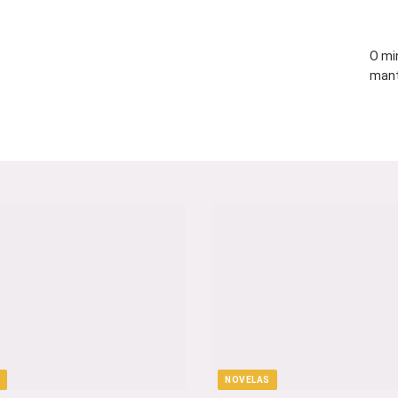
O mi
mant
NOVELAS