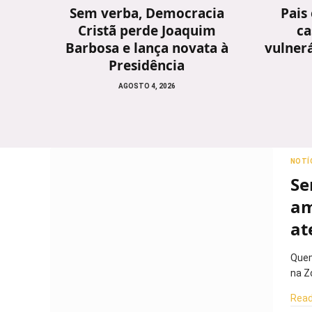
Sem verba, Democracia
Pais
Cristã perde Joaquim
ca
Barbosa e lança novata à
vulnerá
Presidência
AGOSTO 4, 2026
NOTÍ
Se
am
at
Quem
na Z
Read