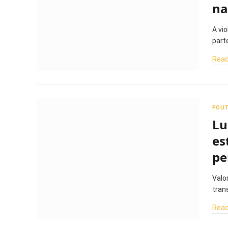
na
A vi
part
Read
POLI
Lu
es
pe
Valo
tran
Read