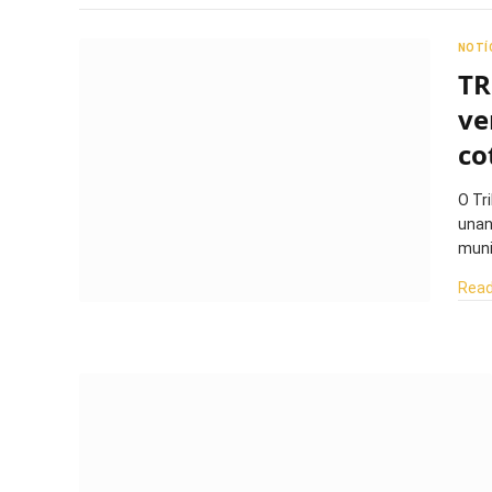
NOTÍ
TR
ve
co
O Tr
unan
muni
Read