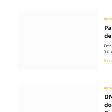
NOTÍ
Pa
de
Emba
Séri
Read
NOTÍ
DN
do