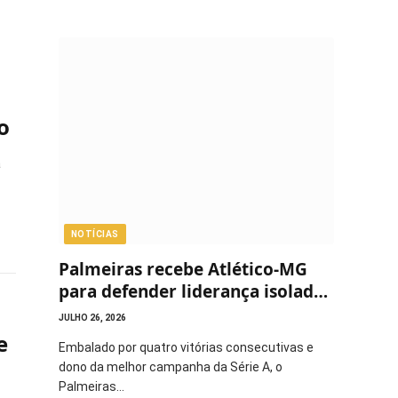
o
a
NOTÍCIAS
Palmeiras recebe Atlético-MG
para defender liderança isolada
do Brasileirão
JULHO 26, 2026
e
Embalado por quatro vitórias consecutivas e
dono da melhor campanha da Série A, o
Palmeiras…