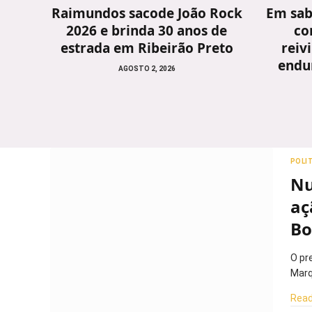
Raimundos sacode João Rock
Em sab
2026 e brinda 30 anos de
co
estrada em Ribeirão Preto
reiv
endu
AGOSTO 2, 2026
POLI
Nu
aç
Bo
O pr
Marq
Read