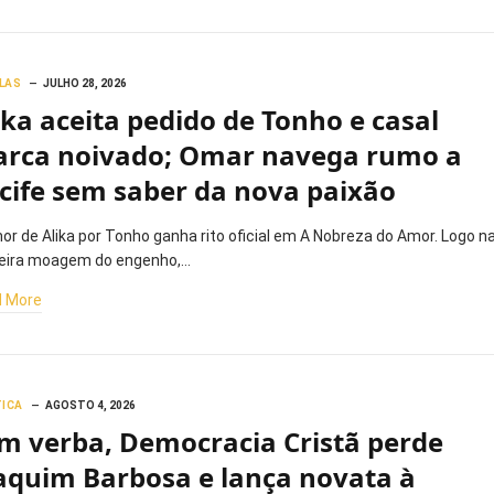
LAS
JULHO 28, 2026
ika aceita pedido de Tonho e casal
rca noivado; Omar navega rumo a
cife sem saber da nova paixão
or de Alika por Tonho ganha rito oficial em A Nobreza do Amor. Logo n
eira moagem do engenho,…
 More
TICA
AGOSTO 4, 2026
m verba, Democracia Cristã perde
aquim Barbosa e lança novata à