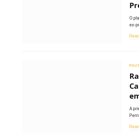
Pr
O pl
ex-p
Read
POLI
Ra
Ca
em
A pr
Pern
Read