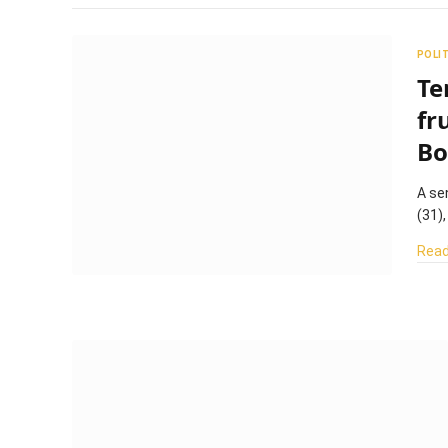
POLI
Te
fr
Bo
A se
(31)
Read