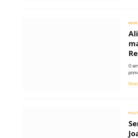
NOVE
Al
ma
Re
O am
prim
Read
POLI
Se
Jo