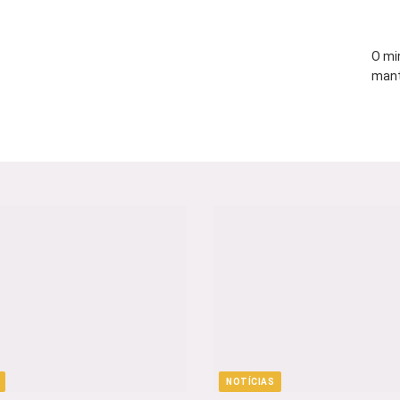
O mi
mant
NOTÍCIAS