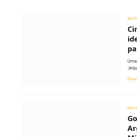
NOTÍ
Ci
id
pa
Uma 
Jequ
Read
POLI
Go
Ar