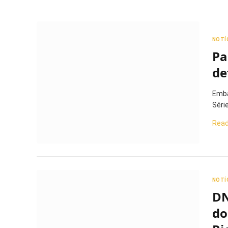
NOTÍ
Pa
de
Emba
Séri
Read
NOTÍ
DN
do