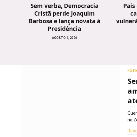
Sem verba, Democracia
Pais
Cristã perde Joaquim
ca
Barbosa e lança novata à
vulnerá
Presidência
AGOSTO 4, 2026
NOTÍ
Se
am
at
Quem
na Z
Read