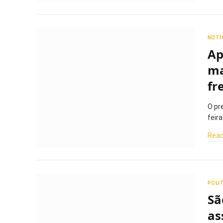
NOTÍ
Ap
ma
fr
O pr
feir
Read
POLI
Sã
as