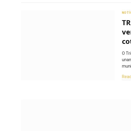
NOTÍ
TR
ve
co
O Tr
unan
muni
Read