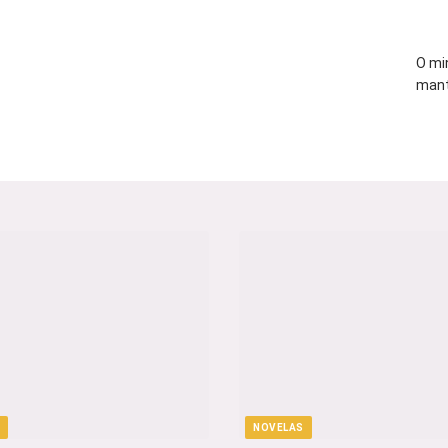
O mi
mant
NOVELAS