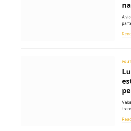
na
A vi
part
Read
POLI
Lu
es
pe
Valo
tran
Read