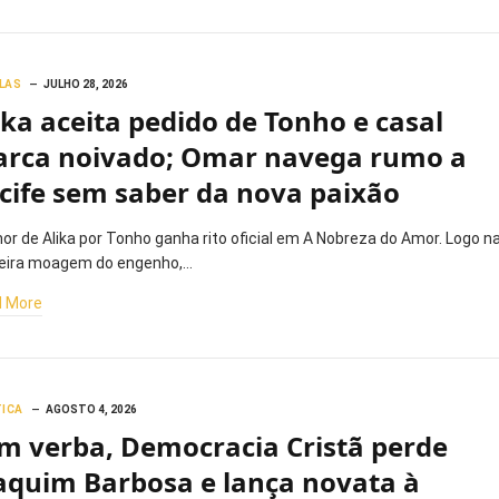
LAS
JULHO 28, 2026
ika aceita pedido de Tonho e casal
rca noivado; Omar navega rumo a
cife sem saber da nova paixão
or de Alika por Tonho ganha rito oficial em A Nobreza do Amor. Logo n
eira moagem do engenho,…
 More
TICA
AGOSTO 4, 2026
m verba, Democracia Cristã perde
aquim Barbosa e lança novata à