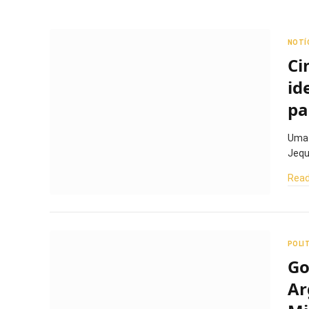
NOTÍ
Ci
id
pa
Uma 
Jequ
Read
POLI
Go
Ar