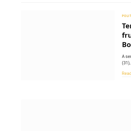
POLI
Te
fr
Bo
A se
(31)
Read