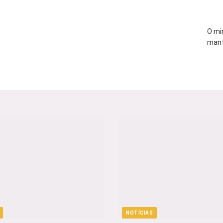
O mi
mant
NOTÍCIAS