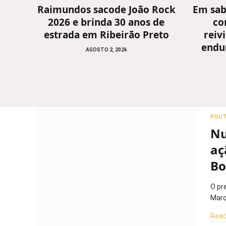
Raimundos sacode João Rock
Em sab
2026 e brinda 30 anos de
co
estrada em Ribeirão Preto
reiv
endu
AGOSTO 2, 2026
POLI
Nu
aç
Bo
O pr
Marq
Read