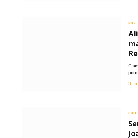
NOVE
Al
ma
Re
O am
prim
Read
POLI
Se
Jo