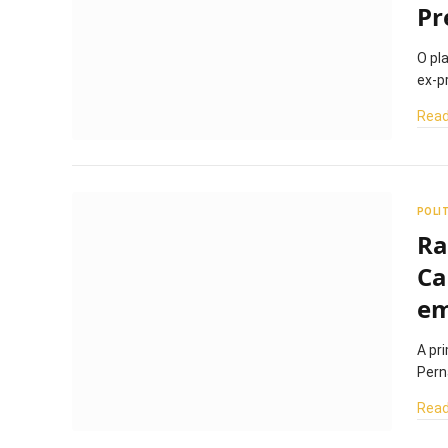
Pr
O pl
ex-p
Read
POLI
Ra
Ca
em
A pr
Pern
Read