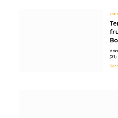
POLI
Te
fr
Bo
A se
(31)
Read