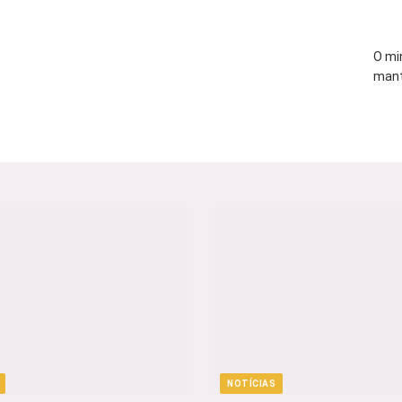
O mi
mant
NOTÍCIAS