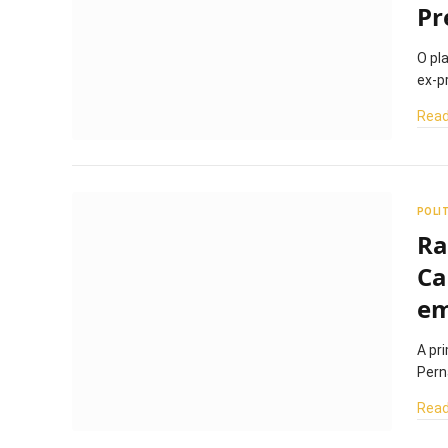
Pr
O pl
ex-p
Read
POLI
Ra
Ca
em
A pr
Pern
Read