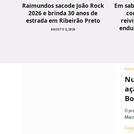
Raimundos sacode João Rock
Em sab
2026 e brinda 30 anos de
co
estrada em Ribeirão Preto
reiv
endu
AGOSTO 2, 2026
POLI
Nu
aç
Bo
O pr
Marq
Read