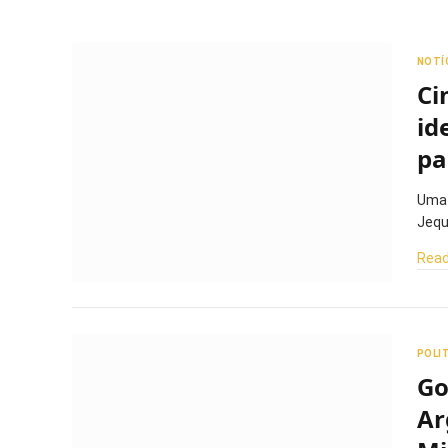
NOTÍ
Ci
id
pa
Uma 
Jequ
Read
POLI
Go
Ar