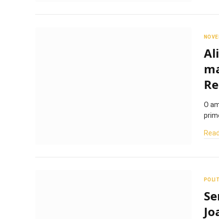
NOVE
Al
ma
Re
O am
prim
Read
POLI
Se
Jo