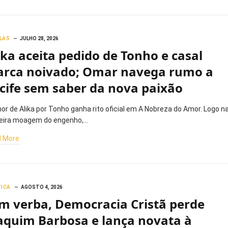
LAS
JULHO 28, 2026
ika aceita pedido de Tonho e casal
rca noivado; Omar navega rumo a
cife sem saber da nova paixão
or de Alika por Tonho ganha rito oficial em A Nobreza do Amor. Logo n
eira moagem do engenho,…
 More
TICA
AGOSTO 4, 2026
m verba, Democracia Cristã perde
aquim Barbosa e lança novata à