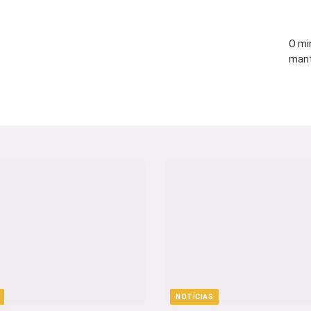
O mi
mant
NOTÍCIAS