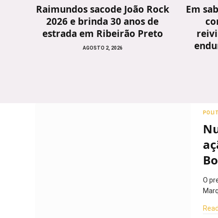
Raimundos sacode João Rock
Em sab
2026 e brinda 30 anos de
co
estrada em Ribeirão Preto
reiv
endu
AGOSTO 2, 2026
POLI
Nu
aç
Bo
O pr
Marq
Read