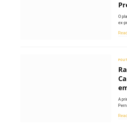
Pr
O pl
ex-p
Read
POLI
Ra
Ca
em
A pr
Pern
Read