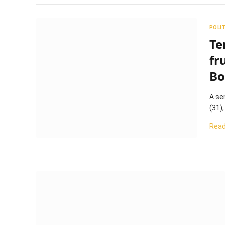
POLI
Te
fr
Bo
A se
(31)
Read