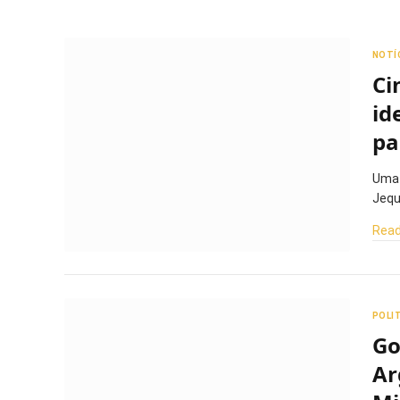
NOTÍ
Ci
id
pa
Uma 
Jequ
Read
POLI
Go
Ar