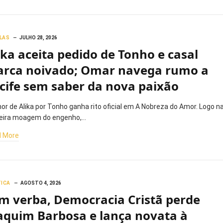
LAS
JULHO 28, 2026
ika aceita pedido de Tonho e casal
rca noivado; Omar navega rumo a
cife sem saber da nova paixão
or de Alika por Tonho ganha rito oficial em A Nobreza do Amor. Logo n
eira moagem do engenho,…
 More
TICA
AGOSTO 4, 2026
m verba, Democracia Cristã perde
aquim Barbosa e lança novata à