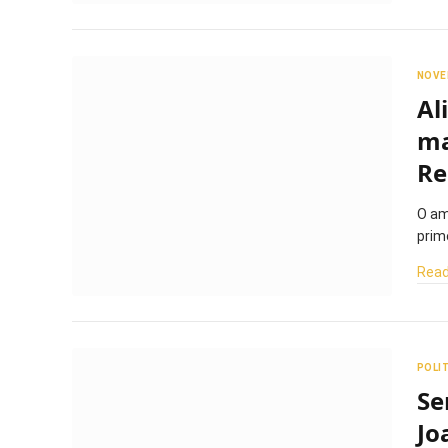
NOVE
Al
ma
Re
O am
prim
Read
POLI
Se
Jo