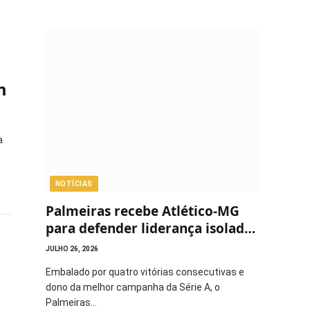
m
a
NOTÍCIAS
Palmeiras recebe Atlético-MG
para defender liderança isolada
do Brasileirão
JULHO 26, 2026
Embalado por quatro vitórias consecutivas e
dono da melhor campanha da Série A, o
Palmeiras…