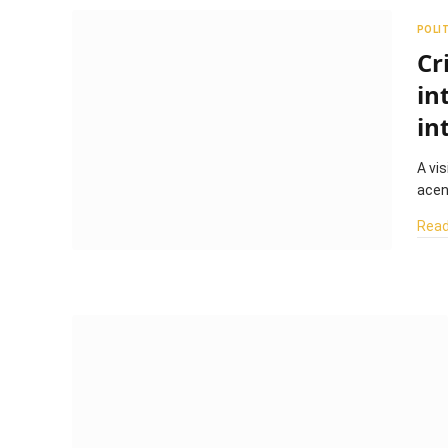
POLI
Cr
in
in
A vis
acen
Read