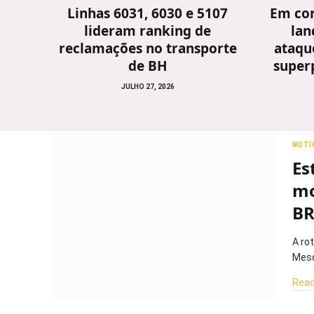
Linhas 6031, 6030 e 5107
Em con
lideram ranking de
lan
reclamações no transporte
ataque
de BH
super
JULHO 27, 2026
NOTÍ
Es
mo
BR
A ro
Mesq
Read