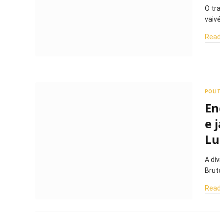
O tr
vaiv
Read
POLI
En
e 
Lu
A dí
Brut
Read