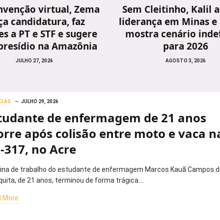
venção virtual, Zema
Sem Cleitinho, Kalil
ça candidatura, faz
liderança em Minas e
s a PT e STF e sugere
mostra cenário inde
presídio na Amazônia
para 2026
JULHO 27, 2026
AGOSTO 3, 2026
CIAS
JULHO 29, 2026
tudante de enfermagem de 21 anos
rre após colisão entre moto e vaca n
-317, no Acre
tina de trabalho do estudante de enfermagem Marcos Kauã Campos d
uita, de 21 anos, terminou de forma trágica.…
 More