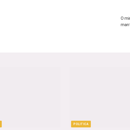
O mi
mant
POLITICA