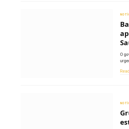
NOTÍ
Ba
ap
Sa
O go
urge
Read
NOTÍ
Gr
es