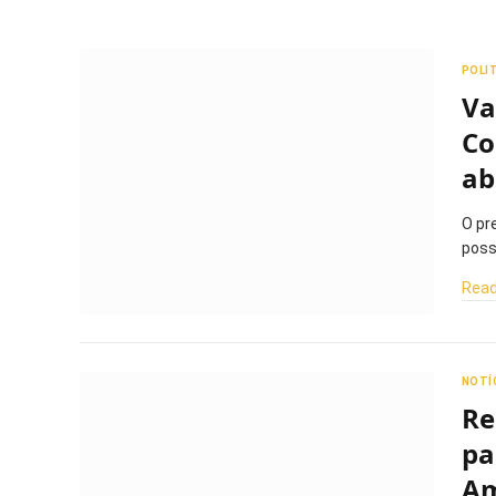
POLI
Va
Co
ab
O pr
poss
Read
NOTÍ
Re
pa
A