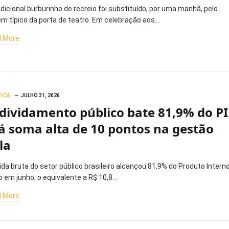
adicional burburinho de recreio foi substituído, por uma manhã, pelo
ém típico da porta de teatro. Em celebração aos…
 More
TICA
JULHO 31, 2026
dividamento público bate 81,9% do P
já soma alta de 10 pontos na gestão
la
vida bruta do setor público brasileiro alcançou 81,9% do Produto Intern
o em junho, o equivalente a R$ 10,8…
 More