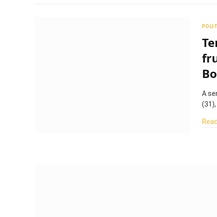
POLI
Te
fr
Bo
A se
(31)
Read