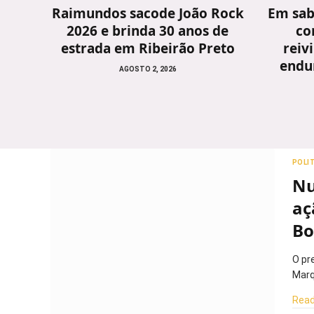
Raimundos sacode João Rock
Em sab
2026 e brinda 30 anos de
co
estrada em Ribeirão Preto
reiv
endu
AGOSTO 2, 2026
POLI
Nu
aç
Bo
O pr
Marq
Read