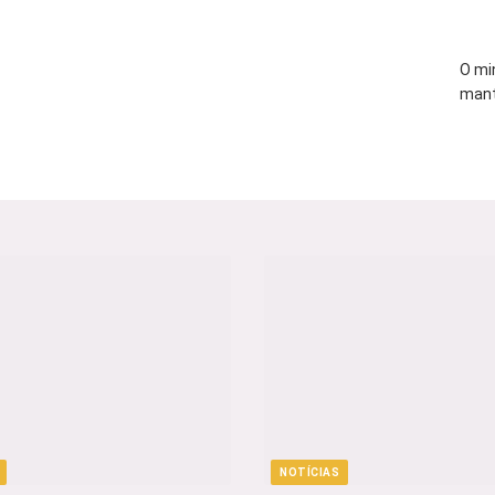
O mi
mant
NOTÍCIAS