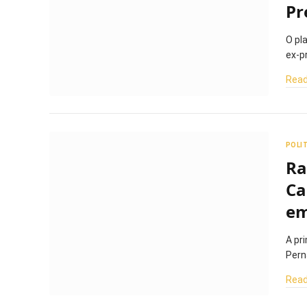
Pr
O pl
ex-p
Read
POLI
Ra
Ca
em
A pr
Pern
Read