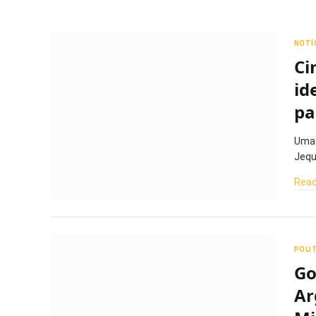
NOTÍ
Ci
id
pa
Uma 
Jequ
Read
POLI
Go
Ar