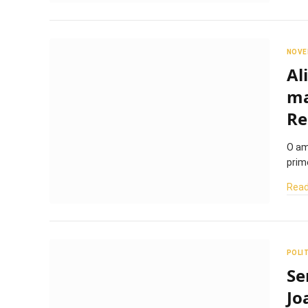
NOVE
Al
ma
Re
O am
prim
Read
POLI
Se
Jo