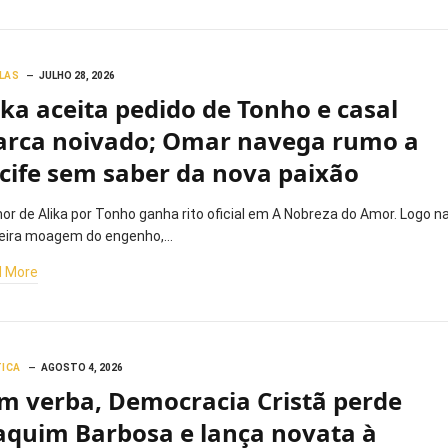
LAS
JULHO 28, 2026
ika aceita pedido de Tonho e casal
rca noivado; Omar navega rumo a
cife sem saber da nova paixão
or de Alika por Tonho ganha rito oficial em A Nobreza do Amor. Logo n
eira moagem do engenho,…
 More
TICA
AGOSTO 4, 2026
m verba, Democracia Cristã perde
aquim Barbosa e lança novata à