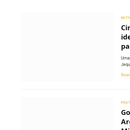
NOTÍ
Ci
id
pa
Uma 
Jequ
Read
POLI
Go
Ar