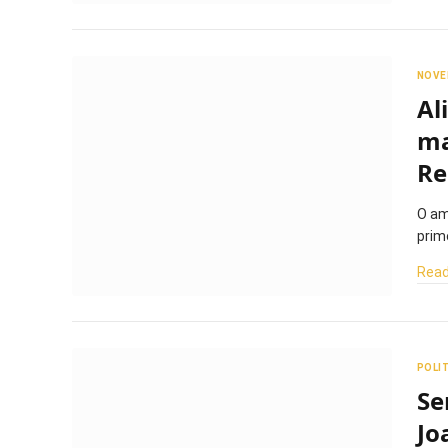
NOVE
Al
ma
Re
O am
prim
Read
POLI
Se
Jo