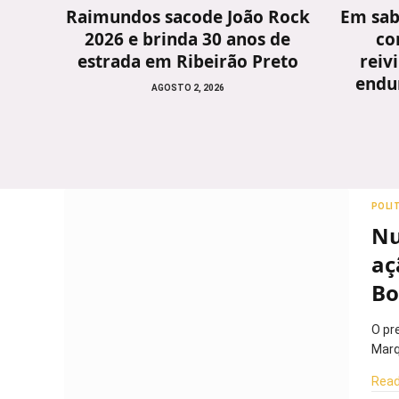
Raimundos sacode João Rock
Em sab
2026 e brinda 30 anos de
co
estrada em Ribeirão Preto
reiv
endu
AGOSTO 2, 2026
POLI
Nu
aç
Bo
O pr
Marq
Read