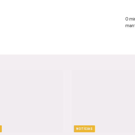
O mi
mant
NOTÍCIAS