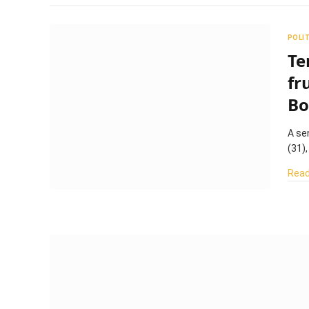
POLI
Te
fr
Bo
A se
(31)
Read