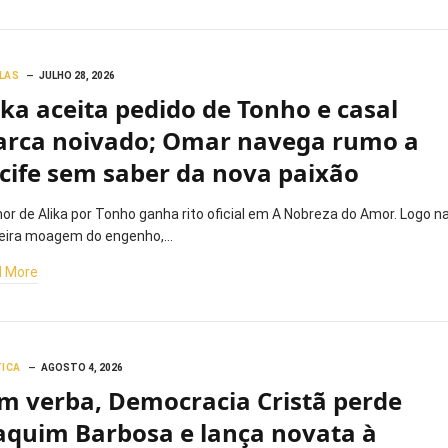
LAS
JULHO 28, 2026
ika aceita pedido de Tonho e casal
rca noivado; Omar navega rumo a
cife sem saber da nova paixão
or de Alika por Tonho ganha rito oficial em A Nobreza do Amor. Logo n
eira moagem do engenho,…
 More
TICA
AGOSTO 4, 2026
m verba, Democracia Cristã perde
aquim Barbosa e lança novata à