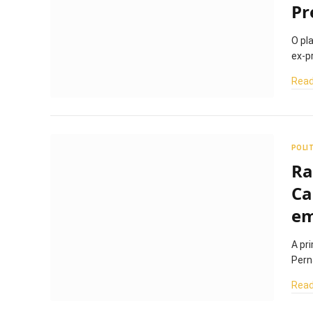
Pr
O pl
ex-p
Read
POLI
Ra
Ca
em
A pr
Pern
Read