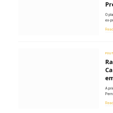
Pr
O pl
ex-p
Read
POLI
Ra
Ca
em
A pr
Pern
Read