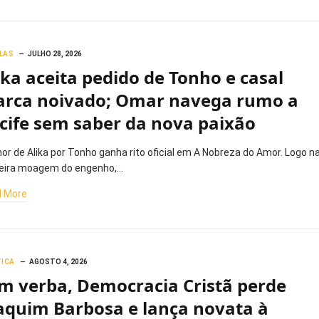
LAS
JULHO 28, 2026
ika aceita pedido de Tonho e casal
rca noivado; Omar navega rumo a
cife sem saber da nova paixão
or de Alika por Tonho ganha rito oficial em A Nobreza do Amor. Logo n
eira moagem do engenho,…
 More
TICA
AGOSTO 4, 2026
m verba, Democracia Cristã perde
aquim Barbosa e lança novata à