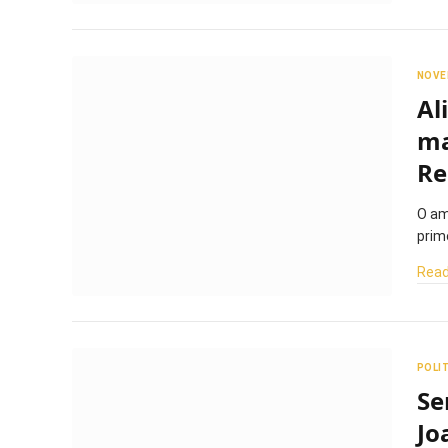
NOVE
Al
ma
Re
O am
prim
Read
POLI
Se
Jo