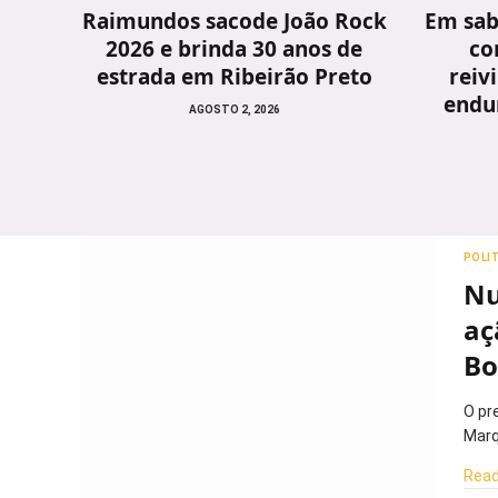
Raimundos sacode João Rock
Em sab
2026 e brinda 30 anos de
co
estrada em Ribeirão Preto
reiv
endu
AGOSTO 2, 2026
POLI
Nu
aç
Bo
O pr
Marq
Read