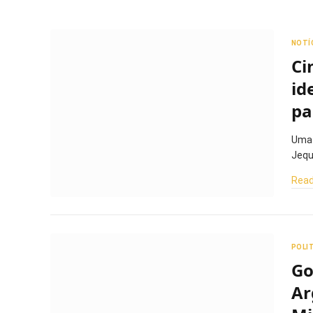
NOTÍ
Ci
id
pa
Uma 
Jequ
Read
POLI
Go
Ar