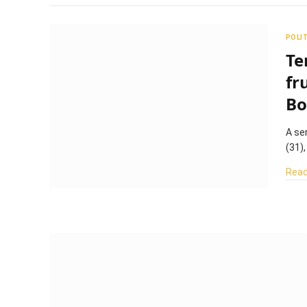
POLI
Te
fr
Bo
A se
(31)
Read