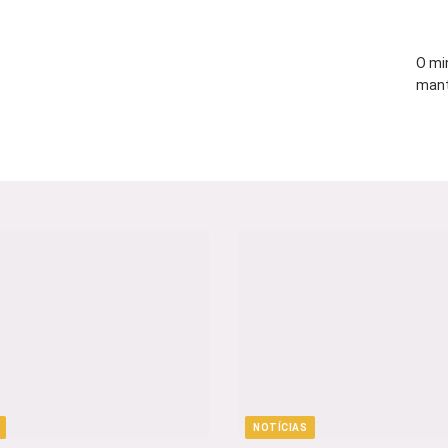
O mi
mant
NOTÍCIAS