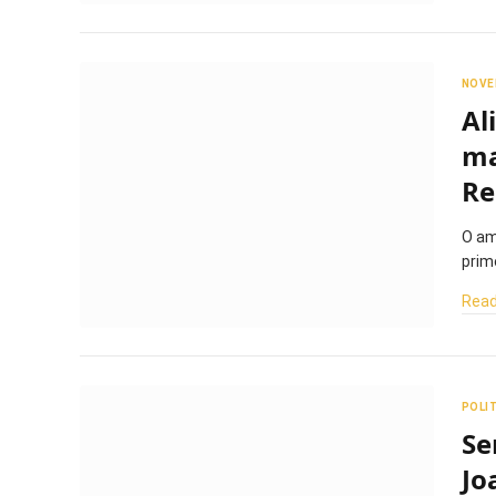
NOVE
Al
ma
Re
O am
prim
Read
POLI
Se
Jo