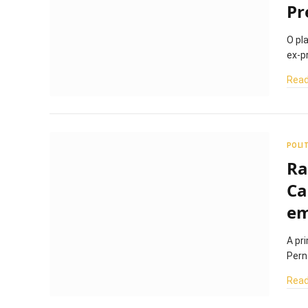
Pr
O pl
ex-p
Read
POLI
Ra
Ca
em
A pr
Pern
Read