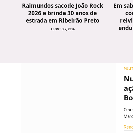
Raimundos sacode João Rock
Em sab
2026 e brinda 30 anos de
co
estrada em Ribeirão Preto
reiv
endu
AGOSTO 2, 2026
POLI
Nu
aç
Bo
O pr
Marq
Read