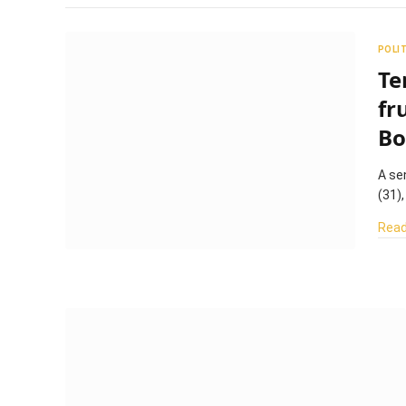
POLI
Te
fr
Bo
A se
(31)
Read