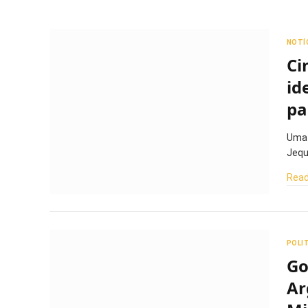
NOTÍ
Ci
id
pa
Uma 
Jequ
Read
POLI
Go
Ar