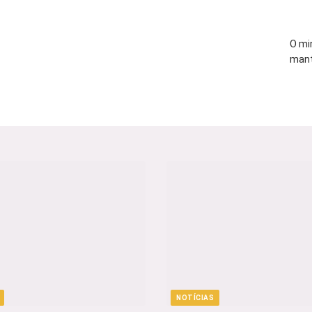
O mi
mant
NOTÍCIAS