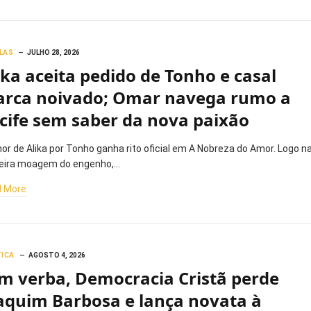
LAS
JULHO 28, 2026
ika aceita pedido de Tonho e casal
rca noivado; Omar navega rumo a
cife sem saber da nova paixão
or de Alika por Tonho ganha rito oficial em A Nobreza do Amor. Logo n
eira moagem do engenho,…
 More
TICA
AGOSTO 4, 2026
m verba, Democracia Cristã perde
aquim Barbosa e lança novata à