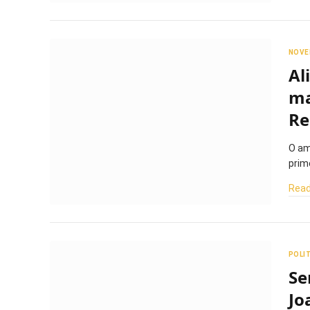
NOVE
Al
ma
Re
O am
prim
Read
POLI
Se
Jo