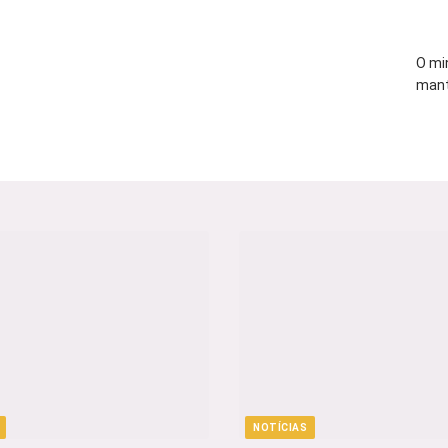
O mi
mant
NOTÍCIAS