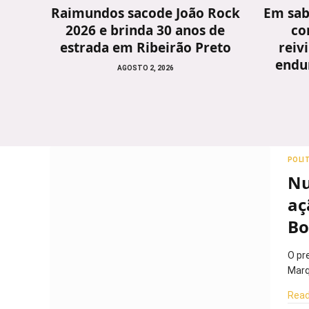
Raimundos sacode João Rock
Em sab
2026 e brinda 30 anos de
co
estrada em Ribeirão Preto
reiv
endu
AGOSTO 2, 2026
POLI
Nu
aç
Bo
O pr
Marq
Read