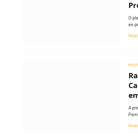
Pr
O pl
ex-p
Read
POLI
Ra
Ca
em
A pr
Pern
Read