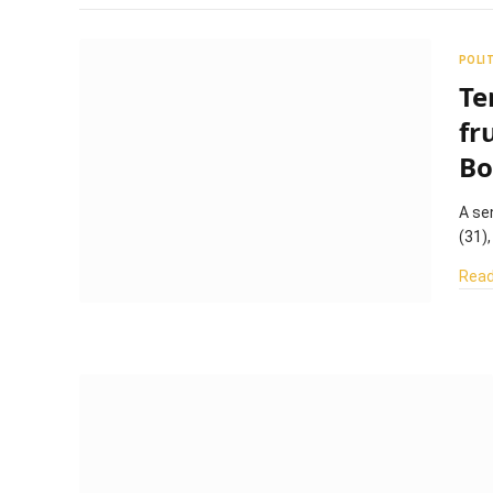
POLI
Te
fr
Bo
A se
(31)
Read