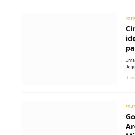
NOTÍ
Ci
id
pa
Uma 
Jequ
Read
POLI
Go
Ar