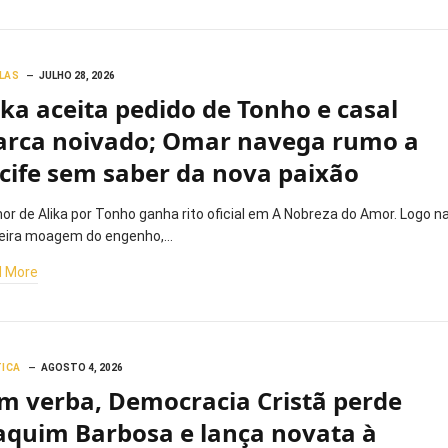
LAS
JULHO 28, 2026
ika aceita pedido de Tonho e casal
rca noivado; Omar navega rumo a
cife sem saber da nova paixão
or de Alika por Tonho ganha rito oficial em A Nobreza do Amor. Logo n
eira moagem do engenho,…
 More
TICA
AGOSTO 4, 2026
m verba, Democracia Cristã perde
aquim Barbosa e lança novata à