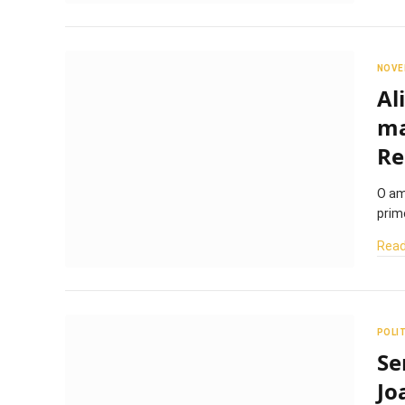
NOVE
Al
ma
Re
O am
prim
Read
POLI
Se
Jo