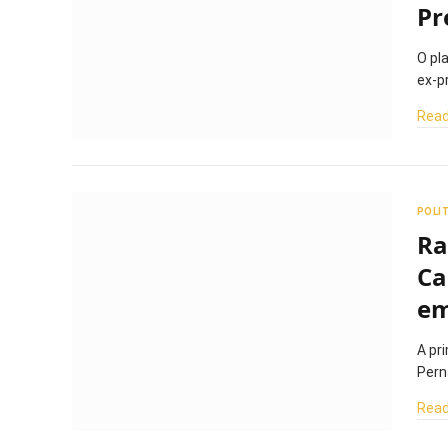
Pr
O pl
ex-p
Read
POLI
Ra
Ca
em
A pr
Pern
Read