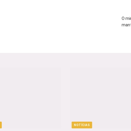
O mi
mant
NOTÍCIAS