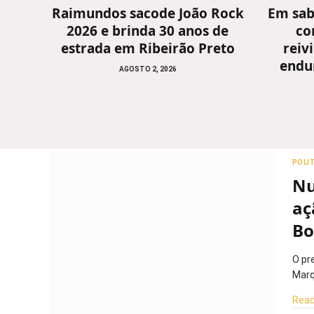
Raimundos sacode João Rock
Em sab
2026 e brinda 30 anos de
co
estrada em Ribeirão Preto
reiv
endu
AGOSTO 2, 2026
POLI
Nu
aç
Bo
O pr
Marq
Read