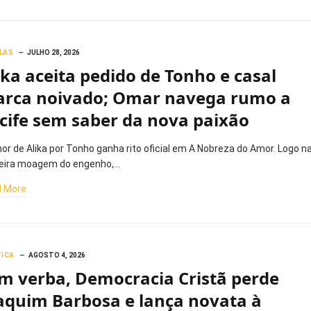
LAS
JULHO 28, 2026
ika aceita pedido de Tonho e casal
rca noivado; Omar navega rumo a
cife sem saber da nova paixão
or de Alika por Tonho ganha rito oficial em A Nobreza do Amor. Logo n
eira moagem do engenho,…
 More
TICA
AGOSTO 4, 2026
m verba, Democracia Cristã perde
aquim Barbosa e lança novata à