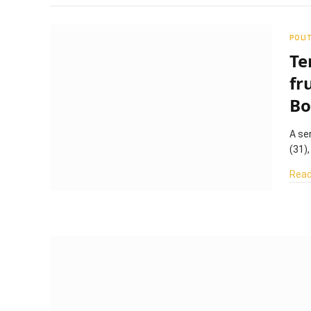
POLI
Te
fr
Bo
A se
(31)
Read