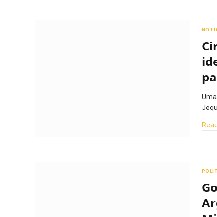
NOTÍ
Ci
id
pa
Uma 
Jequ
Read
POLI
Go
Ar