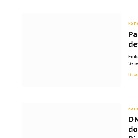
NOTÍ
Pa
de
Emba
Séri
Read
NOTÍ
DN
do