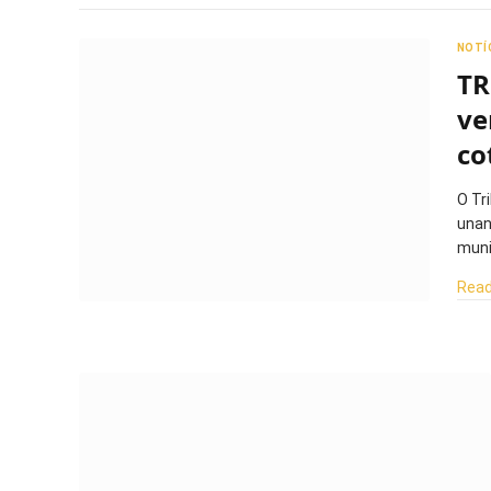
NOTÍ
TR
ve
co
O Tr
unan
muni
Read