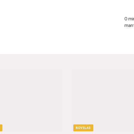
O mi
mant
NOVELAS