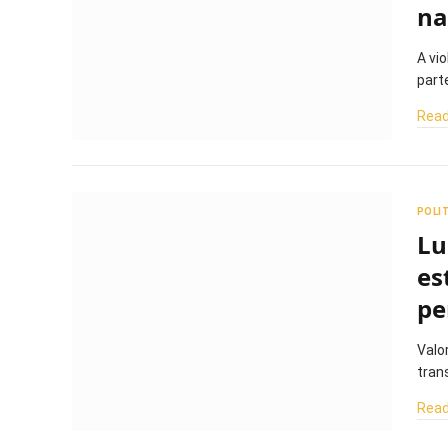
na
A vi
part
Read
POLI
Lu
es
pe
Valo
tran
Read