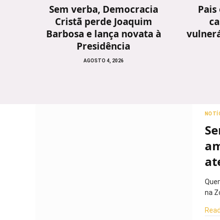
Sem verba, Democracia
Pais
Cristã perde Joaquim
ca
Barbosa e lança novata à
vulnerá
Presidência
AGOSTO 4, 2026
NOTÍ
Se
am
at
Quem
na Z
Read