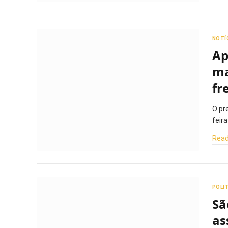
NOTÍ
Ap
ma
fr
O pr
feir
Read
POLI
Sã
as