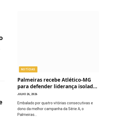
o
a
NOTÍCIAS
Palmeiras recebe Atlético-MG
para defender liderança isolada
do Brasileirão
JULHO 26, 2026
e
Embalado por quatro vitórias consecutivas e
dono da melhor campanha da Série A, o
Palmeiras…