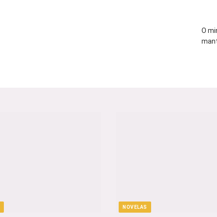
O mi
mant
NOVELAS