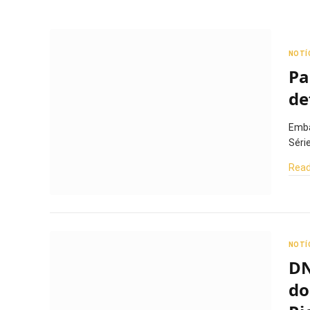
NOTÍ
Pa
de
Emba
Séri
Read
NOTÍ
DN
do