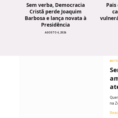
Sem verba, Democracia
Pais
Cristã perde Joaquim
ca
Barbosa e lança novata à
vulnerá
Presidência
AGOSTO 4, 2026
NOTÍ
Se
am
at
Quem
na Z
Read