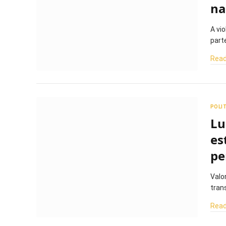
na
A vi
part
Read
POLI
Lu
es
pe
Valo
tran
Read