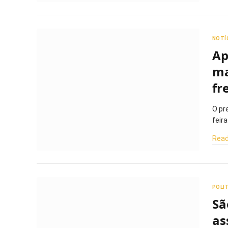
NOTÍ
Ap
ma
fr
O pr
feir
Read
POLI
Sã
as