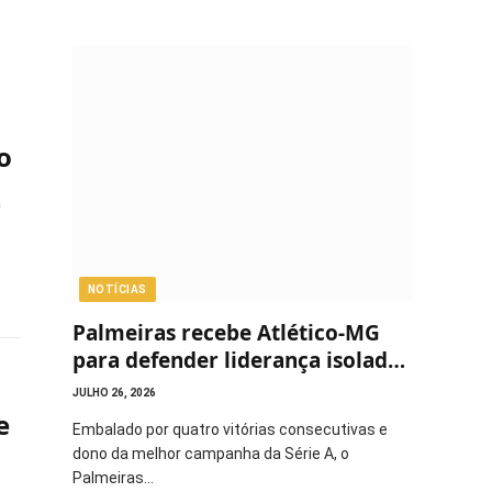
o
a
NOTÍCIAS
Palmeiras recebe Atlético-MG
para defender liderança isolada
do Brasileirão
JULHO 26, 2026
e
Embalado por quatro vitórias consecutivas e
dono da melhor campanha da Série A, o
Palmeiras…