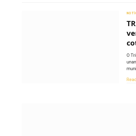
NOTÍ
TR
ve
co
O Tr
unan
muni
Read