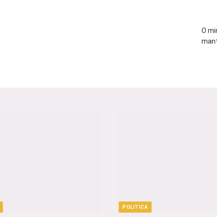
O mi
mant
POLITICA