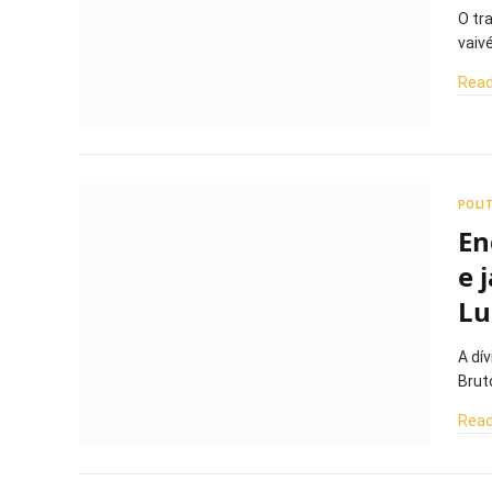
O tr
vaiv
Read
POLI
En
e 
Lu
A dí
Brut
Read