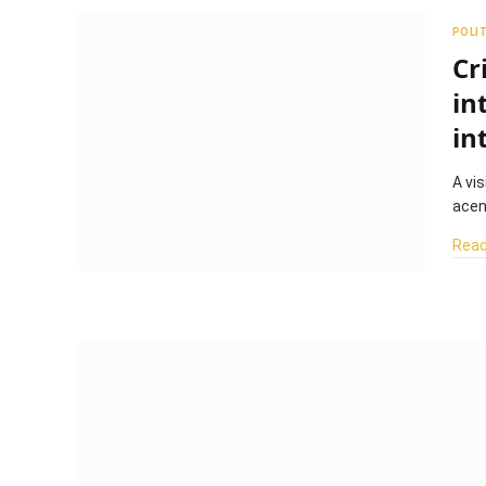
POLI
Cr
in
in
A vis
acen
Read