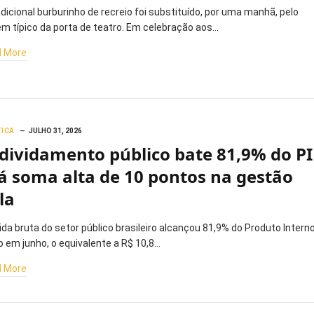
adicional burburinho de recreio foi substituído, por uma manhã, pelo
ém típico da porta de teatro. Em celebração aos…
 More
TICA
JULHO 31, 2026
dividamento público bate 81,9% do P
já soma alta de 10 pontos na gestão
la
vida bruta do setor público brasileiro alcançou 81,9% do Produto Intern
o em junho, o equivalente a R$ 10,8…
 More