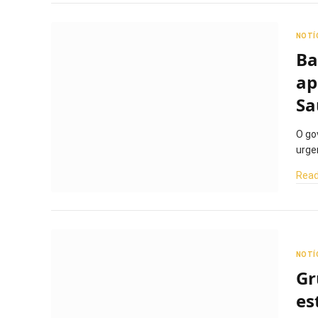
NOTÍ
Ba
ap
Sa
O go
urge
Read
NOTÍ
Gr
es