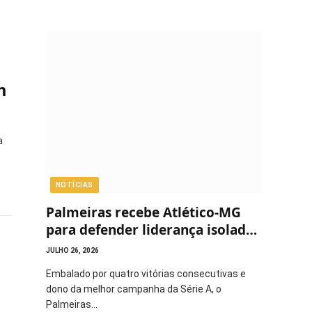
m
a
NOTÍCIAS
Palmeiras recebe Atlético-MG
para defender liderança isolada
do Brasileirão
JULHO 26, 2026
Embalado por quatro vitórias consecutivas e
dono da melhor campanha da Série A, o
Palmeiras…