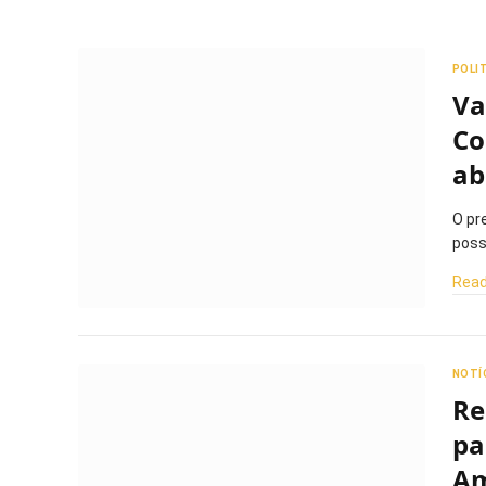
POLI
Va
Co
ab
O pr
poss
Read
NOTÍ
Re
pa
A