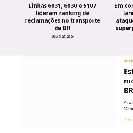
Linhas 6031, 6030 e 5107
Em con
lideram ranking de
lan
reclamações no transporte
ataque
de BH
super
JULHO 27, 2026
NOTÍ
Es
mo
BR
A ro
Mesq
Read