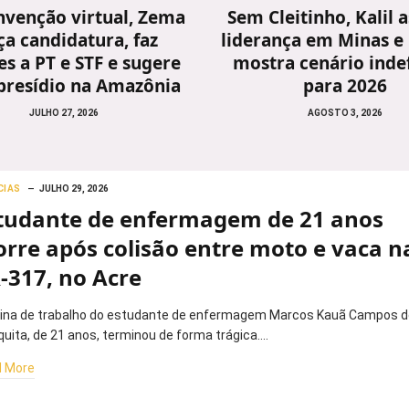
venção virtual, Zema
Sem Cleitinho, Kalil
ça candidatura, faz
liderança em Minas e
s a PT e STF e sugere
mostra cenário inde
presídio na Amazônia
para 2026
JULHO 27, 2026
AGOSTO 3, 2026
CIAS
JULHO 29, 2026
tudante de enfermagem de 21 anos
rre após colisão entre moto e vaca n
-317, no Acre
tina de trabalho do estudante de enfermagem Marcos Kauã Campos d
uita, de 21 anos, terminou de forma trágica.…
 More